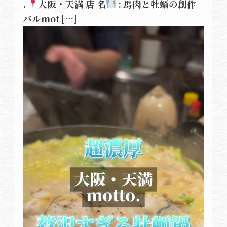
.
大阪・天満 店 名
: 馬肉と牡蠣の創作
バルmot […]