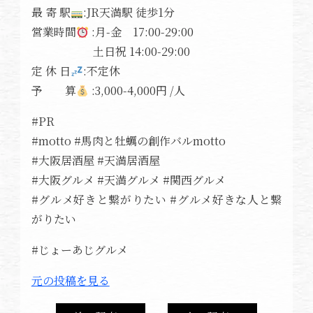
最 寄 駅
:JR天満駅 徒歩1分
営業時間
:月-金 17:00-29:00
土日祝 14:00-29:00
定 休 日
:不定休
予 算
:3,000-4,000円 /人
#PR
#motto #馬肉と牡蠣の創作バルmotto
#大阪居酒屋 #天満居酒屋
#大阪グルメ #天満グルメ #関西グルメ
#グルメ好きと繋がりたい #グルメ好きな人と繋
がりたい
#じょーあじグルメ
元の投稿を見る