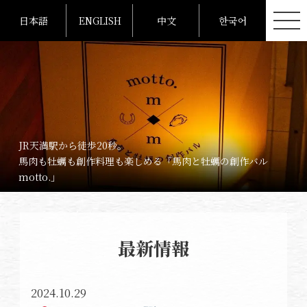
日本語
ENGLISH
中文
한국어
JR天満駅から徒歩20秒。
馬肉も牡蠣も創作料理も楽しめる「馬肉と牡蠣の創作バル
motto.」
最新情報
2024.10.29