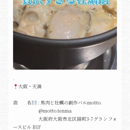
.
大阪・天満
店 名
: 馬肉と牡蠣の創作バルmotto.
@motto.tenma
大阪府大阪市北区錦町3-7グランフォ
ースビル B1F