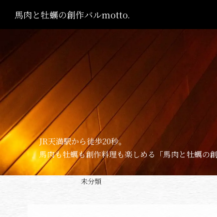
馬肉と牡蠣の創作バルmotto.
JR天満駅から徒歩20秒。
馬肉も牡蠣も創作料理も楽しめる「馬肉と牡蠣の創作バ
未分類