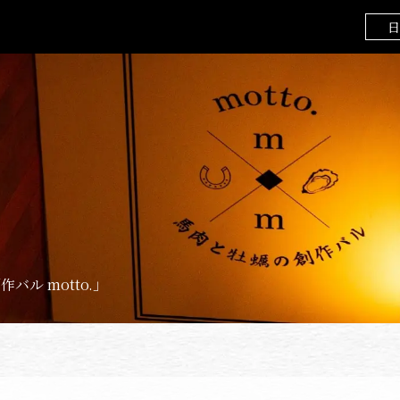
日
ル motto.」