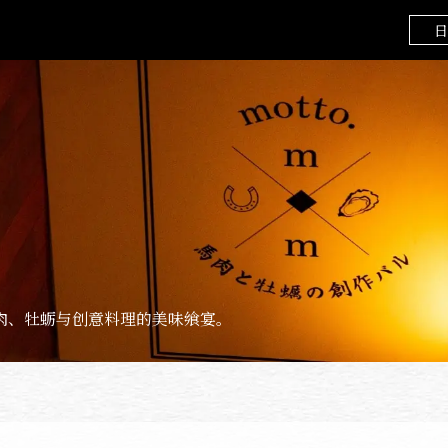
日
马肉、牡蛎与创意料理的美味飨宴。